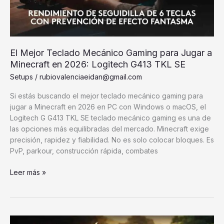
El Mejor Teclado Mecánico Gaming para Jugar a
Minecraft en 2026: Logitech G413 TKL SE
Setups
/
rubiovalenciaeidan@gmail.com
Si estás buscando el mejor teclado mecánico gaming para
jugar a Minecraft en 2026 en PC con Windows o macOS, el
Logitech G G413 TKL SE teclado mecánico gaming es una de
las opciones más equilibradas del mercado. Minecraft exige
precisión, rapidez y fiabilidad. No es solo colocar bloques. Es
PvP, parkour, construcción rápida, combates
El
Leer más »
Mejor
Teclado
Mecánico
Gaming