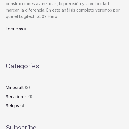
construcciones avanzadas, la precisión y la velocidad
marcan la diferencia. En este análisis completo veremos por
qué el Logitech G502 Hero
El
Leer más »
Mejor
Ratón
para
Jugar
Minecraft:
Categories
Potente
Logitech
G502
Hero
Minecraft
(3)
25k
Servidores
(1)
Setups
(4)
Subscribe