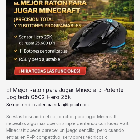
para
Jugar
a
Minecraft
en
2026:
Logitech
G413
TKL
SE
El Mejor Ratón para Jugar Minecraft: Potente
Logitech G502 Hero 25k
Setups
/
rubiovalenciaeidan@gmail.com
Si estás buscando el mejor raton para jugar Minecraft,
necesitas algo más que un simple periférico con luces RGB.
Minecraft puede parecer un juego sencillo, pero cuando
entras en PvP competitivo, servidores técnicos o