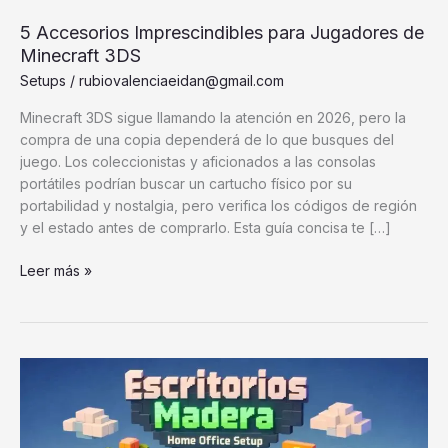
5 Accesorios Imprescindibles para Jugadores de
Minecraft 3DS
Setups
/
rubiovalenciaeidan@gmail.com
Minecraft 3DS sigue llamando la atención en 2026, pero la
compra de una copia dependerá de lo que busques del
juego. Los coleccionistas y aficionados a las consolas
portátiles podrían buscar un cartucho físico por su
portabilidad y nostalgia, pero verifica los códigos de región
y el estado antes de comprarlo. Esta guía concisa te […]
5
Leer más »
Accesorios
Imprescindibles
para
Jugadores
de
Minecraft
3DS